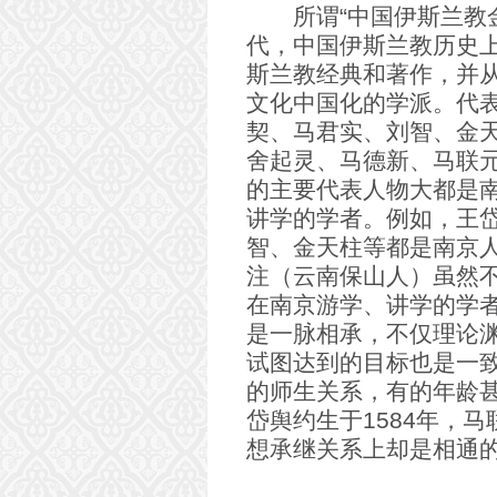
所谓“中国伊斯兰教金
代，中国伊斯兰教历史
斯兰教经典和著作，并
文化中国化的学派。代
契、马君实、刘智、金
舍起灵、马德新、马联
的主要代表人物大都是
讲学的学者。例如，王
智、金天柱等都是南京
注（云南保山人）虽然
在南京游学、讲学的学
是一脉相承，不仅理论
试图达到的目标也是一
的师生关系，有的年龄
岱舆约生于1584年，马
想承继关系上却是相通