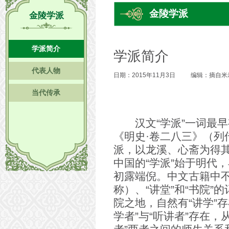
金陵学派
金陵学派
学派简介
学派简介
代表人物
日期：2015年11月3日
编辑：摘自米
当代传承
汉文“学派”一词最早
《明史·卷二八三》（列
派，以龙溪、心斋为得其
中国的“学派”始于明代
初露端倪。中文古籍中不乏
称）、“讲堂”和“书院”
院之地，自然有“讲学”存
学者”与“听讲者”存在，